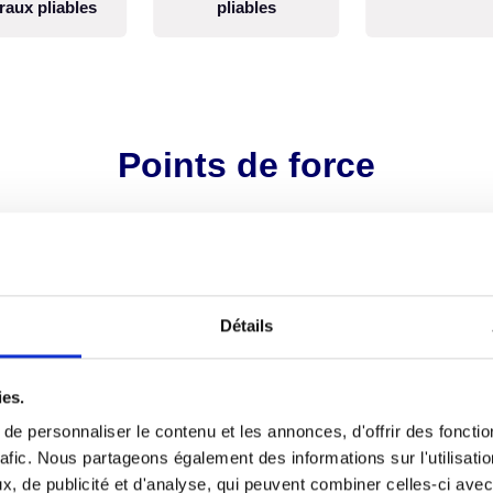
éraux pliables
pliables
Points de force
Durabilité et fiabilité
Détails
Les châssis de nos machines 
modulables. Chaque machine
utilisation spécifique et la co
ies.
adaptée à chacune d'elles, c
e personnaliser le contenu et les annonces, d'offrir des fonctio
répondre au mieux à vos atte
rafic. Nous partageons également des informations sur l'utilisati
, de publicité et d'analyse, qui peuvent combiner celles-ci avec