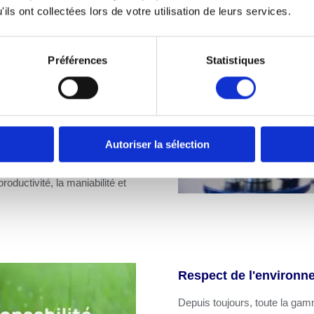
ils ont collectées lors de votre utilisation de leurs services.
'atout idéal pour les
Préférences
Statistiques
ges sont équipées d'un
t de manipuler facilement des
ans transférer de force
Autoriser la sélection
 de l'opérateur, ce qui
travail. Ce système de
oductivité, la maniabilité et
Respect de l'environn
Depuis toujours, toute la ga