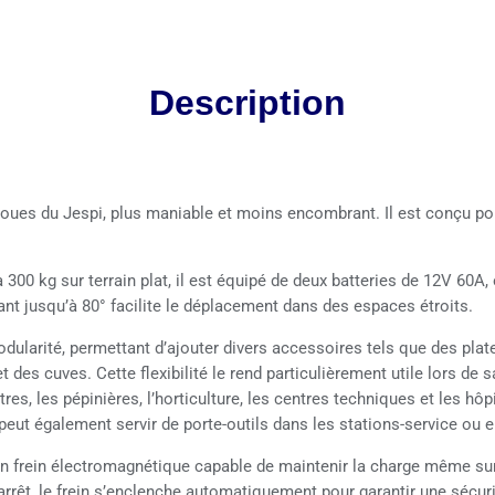
Description
 roues du Jespi, plus maniable et moins encombrant. Il est conçu po
 300 kg sur terrain plat, il est équipé de deux batteries de 12V 60A
nt jusqu’à 80° facilite le déplacement dans des espaces étroits.
dularité, permettant d’ajouter divers accessoires tels que des plat
t des cuves. Cette flexibilité le rend particulièrement utile lors de
tres, les pépinières, l’horticulture, les centres techniques et les hôp
peut également servir de porte-outils dans les stations-service ou e
 un frein électromagnétique capable de maintenir la charge même su
l’arrêt, le frein s’enclenche automatiquement pour garantir une sécuri