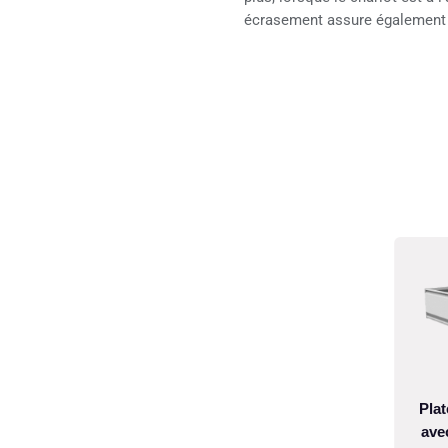
écrasement assure également u
Pla
ave