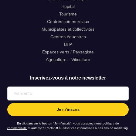
Hôpital
Tourisme
Centres commerciaux
Bonjour, je m’appelle *
Municipalités et collectivités
Centres équestres
ВТР
Espaces verts / Paysagiste
mon code postal est *
Agriculture – Viticulture
Inscrivez-vous à notre newsletter
et j’aimerais être rappelé au numéro *
ou par email à l’adresse suivante *
En cliquant sur le bouton "Je m’inscris", vous acceptez notre
politique de
confidentialité
et autorisez Tractodiff à utiliser ces informations à des fins de marketing.