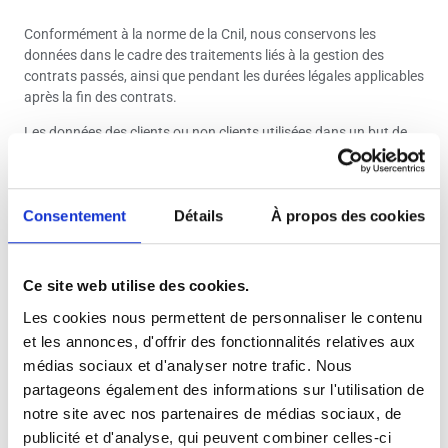
Conformément à la norme de la Cnil, nous conservons les
données dans le cadre des traitements liés à la gestion des
contrats passés, ainsi que pendant les durées légales applicables
après la fin des contrats.
Les données des clients ou non clients utilisées dans un but de
prospection commercialepeuvent être conservées pendant un
délai de trois ans à compter de la fin de la relation commerciale,
soit à la date d’expiration d’un contrat, soit du dernier contact
Consentement
Détails
À propos des cookies
émanant du client ou du prospect.
L’information et les droits des personnes
Ce site web utilise des cookies.
Chaque document de collecte de données ou formulaire Internet
Les cookies nous permettent de personnaliser le contenu
est conforme à la loi « informatique et libertés » du 6 janvier 1978
modifiée et au Règlement européen n°2016/679/UE du 27 avril
et les annonces, d'offrir des fonctionnalités relatives aux
2016 (applicable depuis le 25 mai 2018), et informe la personne
médias sociaux et d'analyser notre trafic. Nous
de ses droits :
partageons également des informations sur l'utilisation de
notre site avec nos partenaires de médias sociaux, de
de l’identité du responsable du traitement et, le cas échéant,
publicité et d'analyse, qui peuvent combiner celles-ci
de celle de son représentant ;