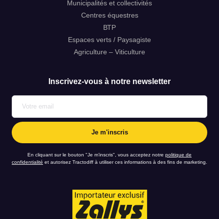
Municipalités et collectivités
Centres équestres
ВТР
Espaces verts / Paysagiste
mon code postal est *
Agriculture – Viticulture
Inscrivez-vous à notre newsletter
et j’aimerais être rappelé au numéro *
ou par email à l’adresse suivante *
En cliquant sur le bouton "Je m’inscris", vous acceptez notre
politique de
confidentialité
et autorisez Tractodiff à utiliser ces informations à des fins de marketing.