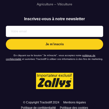
mon code postal est *
Agriculture – Viticulture
Inscrivez-vous à notre newsletter
et j’aimerais être rappelé au numéro *
ou par email à l’adresse suivante *
En cliquant sur le bouton "Je m’inscris", vous acceptez notre
politique de
confidentialité
et autorisez Tractodiff à utiliser ces informations à des fins de marketing.
En cliquant sur le bouton "Envoyer la demande", vous acceptez notre
politique de confidentialité
et autorisez l'Agence WebXY à utiliser ces
informations à des fins de marketing.
© Copyright Tractodiff 2024
Mentions légales
Politique de confidentialité
Politique des cookies