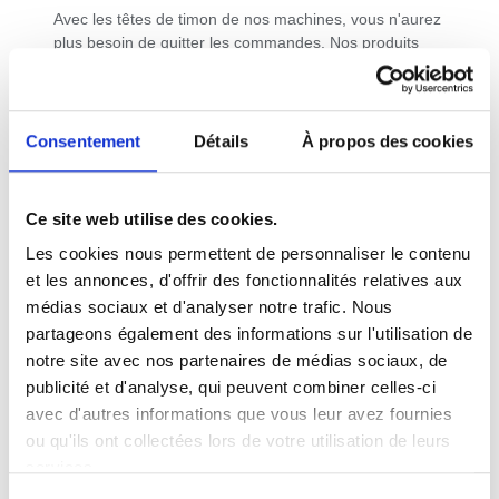
Avec les têtes de timon de nos machines, vous n'aurez
plus besoin de quitter les commandes. Nos produits
sont équipés d'un tableau de bord situé au plus près
des commandes de conduite, ce qui permet à
l'opérateur de contrôler, en un coup d'œil, l'autonomie
restante, la vitesse sélectionnée ou encore de mettre
Consentement
Détails
À propos des cookies
en marche les accessoires électriques.
Ce site web utilise des cookies.
Les cookies nous permettent de personnaliser le contenu
et les annonces, d'offrir des fonctionnalités relatives aux
médias sociaux et d'analyser notre trafic. Nous
partageons également des informations sur l'utilisation de
notre site avec nos partenaires de médias sociaux, de
publicité et d'analyse, qui peuvent combiner celles-ci
avec d'autres informations que vous leur avez fournies
ou qu'ils ont collectées lors de votre utilisation de leurs
services.