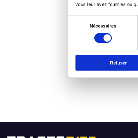
vous leur avez fournies ou qu'
https://www.am
Sélection
Nécessaires
du
consentement
Retrouvez nos différentes so
Refuser