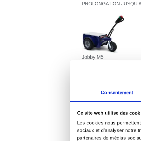
PROLONGATION JUSQU'A
Jobby M5
Équip’mobile+
est une aide 
matériel de
manutention éle
Avec pour objectif
de réduir
Consentement
Toutes les entreprises de
1 à
publique territoriale et hospita
Ce site web utilise des cook
Grâce à la subvention
« Équ
bénéficieront d’un montant d
Les cookies nous permettent d
euros.
sociaux et d'analyser notre t
partenaires de médias sociaux
Téléch