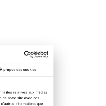
afin d’investir dans du
travail.
rges.
À propos des cookies
te aide, excepté la fonction
énibilité au travail
e reste plafonnée à
25 000
nnalités relatives aux médias
on de notre site avec nos
 d'autres informations que
ladie :