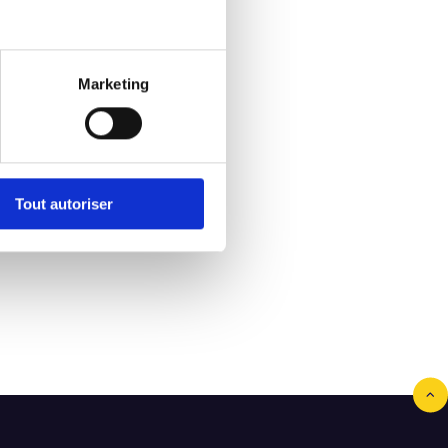
les/equipmobile
Marketing
Tout autoriser
Bonjour, je m’appelle *
mon code postal est *