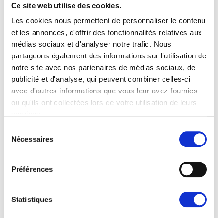
Avant l’adoption des batteries AGM, nos machines
Ce site web utilise des cookies.
utilisaient des batteries acide, nécessitant un
Les cookies nous permettent de personnaliser le contenu
remplissage d’eau déminéralisée et un contrôle
et les annonces, d'offrir des fonctionnalités relatives aux
régulier.
médias sociaux et d'analyser notre trafic. Nous
Aujourd’hui,
nous continuons de fournir des
partageons également des informations sur l'utilisation de
batteries acide
pour assurer le SAV. En parallèle,
notre site avec nos partenaires de médias sociaux, de
nous proposons aussi la conversion vers des
publicité et d'analyse, qui peuvent combiner celles-ci
batteries AGM
, ce qui nécessite un remplacement du
avec d'autres informations que vous leur avez fournies
chargeur.
ou qu'ils ont collectées lors de votre utilisation de leurs
services.
Sélection
Besoin d’un conseil personnalisé
Nécessaires
du
pour entretenir votre batterie ?
consentement
Chaque usage et terrain sont différents. Contactez-
Préférences
nous pour bénéficier d’un accompagnement sur-
mesure dans l’entretien de votre batterie et dans le
choix de votre machine !
Statistiques