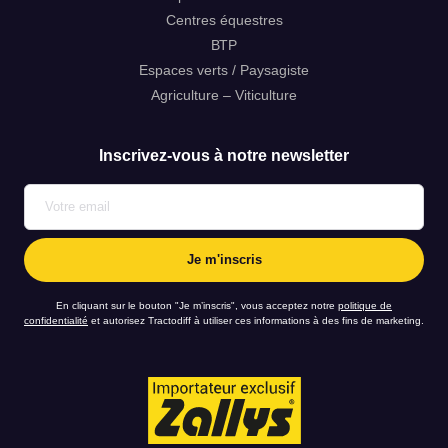
Centres équestres
ВТР
Espaces verts / Paysagiste
mon code postal est *
Agriculture – Viticulture
Inscrivez-vous à notre newsletter
et j’aimerais être rappelé au numéro *
ou par email à l’adresse suivante *
En cliquant sur le bouton "Je m’inscris", vous acceptez notre
politique de
confidentialité
et autorisez Tractodiff à utiliser ces informations à des fins de marketing.
En cliquant sur le bouton "Envoyer la demande", vous acceptez notre