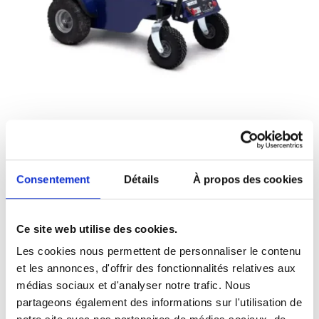
Plusieurs types de plateaux sont disponibles pour cette
machine : vous pourrez les visualiser sur la fiche article
Consentement
Détails
À propos des cookies
en cliquant sur le lien ci-dessus.
Notre partenaire a complété notre chariot transporteur
Ce site web utilise des cookies.
électrique en lui ajoutant une plateforme avec sangles
et d'une structure tubulaire. Ainsi équipé, il se
Les cookies nous permettent de personnaliser le contenu
transforme en chariot de dissimulation funéraire. Une
et les annonces, d'offrir des fonctionnalités relatives aux
bâche se déploie sur la structure pour transférer les
médias sociaux et d'analyser notre trafic. Nous
défunts en toute décence et silencieusement jusqu'à la
partageons également des informations sur l'utilisation de
chambre mortuaire.