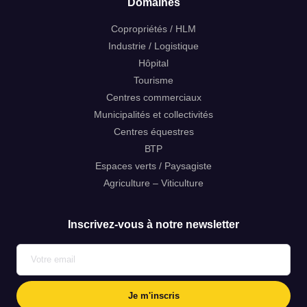
Domaines
Copropriétés / HLM
Industrie / Logistique
Hôpital
Tourisme
Centres commerciaux
Bonjour, je m’appelle *
Municipalités et collectivités
Centres équestres
ВТР
Espaces verts / Paysagiste
mon code postal est *
Agriculture – Viticulture
Inscrivez-vous à notre newsletter
et j’aimerais être rappelé au numéro *